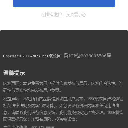
创业有危险，投资需小心
冀ICP备2023005506号
Copyright©2006-2023 1996餐饮网
温馨提示
内容声明：本站免费为用户提供信息发布与展示，内容的合法性、准
确性与真实性均由发布用户负责。
权益声明：本站所有的品牌信息均由用户发布，1996餐饮网严格遵循
相关法律法规及内容审核机制，如您发现有侵权内容和任何违法信
息，请联系我们进行信息反馈，我们将按照规定严格处理。1996餐饮
网温馨提示您：加盟有风险，投资需谨慎；
广告合作热线：400-678-0080